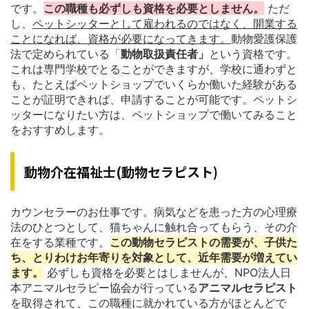
です。
この職種も必ずしも資格を必要としません。
ただ
し、
ペットシッターとして雇われるのではなく、開業する
ことになれば、資格が必要になってきます。
動物愛護保護
法で定められている「
動物取扱責任者」
という資格です。
これは専門学校でとることができますが、学校に通わずと
も、たとえばペットショップでいくらか働いた経験がある
ことが証明できれば、申請することが可能です。ペットシ
ッターになりたい方は、ペットショップで働いてみること
をおすすめします。
動物介在福祉士(動物セラピスト)
カウンセラーのお仕事です。病気などを患った方の心理療
法のひとつとして、猫ちゃんに触れ合ってもらう、その介
在をする業種です。
この動物セラピストの需要が、子供た
ち、とりわけお年寄りを対象として、近年需要が増えてい
ます。
必ずしも資格を必要とはしませんが、NPO法人日
本アニマルセラピー協会が行っている
アニマルセラピスト
を取得されて、この職種に就かれている方がほとんどで