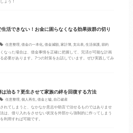
しょう！
で生活できない！お金に困らなくなる効果抜群の切り
任意整理
,
借金の一本化
,
借金減額
,
家計簿
,
支出表
,
生活保護
,
節約
くなった場合は、借金事情を正確に把握して、完済が可能な計画
る必要があります。7つの対策をお話しています。ぜひ実践してみ
癖は治る？更生させて家族の絆を回復する方法
任意整理
,
個人再生
,
借金と嘘
,
自己破産
されてしまうと、なかなか意志や助言で治せるものではありませ
法は、借り入れをさせない状況を外部から強制的に作ってしまう
を利用すれば可能です。