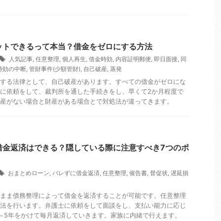
ットできるって本当？借金をゼロにする方法
人気記事
,
任意整理
,
個人再生
,
借金時効
,
内容証明郵便
,
即日面接
,
同
時効の中断
,
管財事件(少額管財)
,
自己破産
,
蒸発
する法律として、自己破産があります。すべての借金がゼロにな
に依頼をして、裁判所を通した手続きをし、早くて2か月程度で
産がない場合と財産がある場合とで対処法が違ってきます。
借金返済はできる？隠している際に注意すべき7つのポ
おまとめローン
,
バレずに借金返済
,
任意整理
,
催告書
,
督促状
,
遅延損
まま債務整理によって借金を返済することが可能です。任意整理
法を行います。弁護士に依頼をして面談をし、支払い能力に応じ
～5年をかけて毎月返済していきます。家族に内緒で行えます。