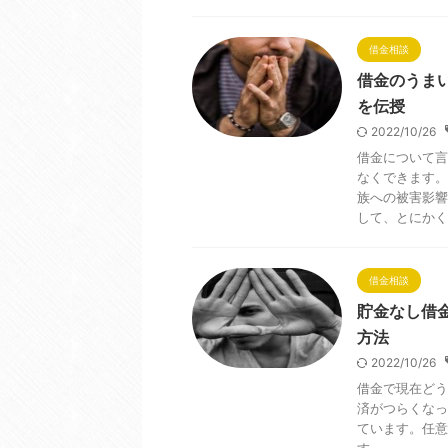
借金相談
借金のうま
を伝授
2022/10/26
借金について言
なくできます。
族への被害影響
して、とにかく
借金相談
貯金なし借
方法
2022/10/26
借金で現在どう
済がつらくなっ
ています。任意