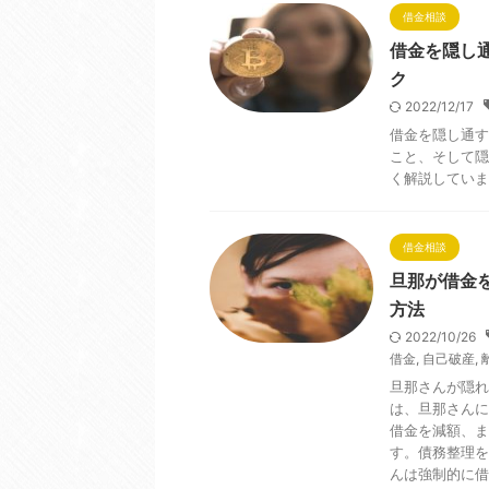
借金相談
借金を隠し
ク
2022/12/17
借金を隠し通す
こと、そして隠
く解説していま
借金相談
旦那が借金
方法
2022/10/26
借金
,
自己破産
,
旦那さんが隠れ
は、旦那さんに
借金を減額、ま
す。債務整理を
んは強制的に借