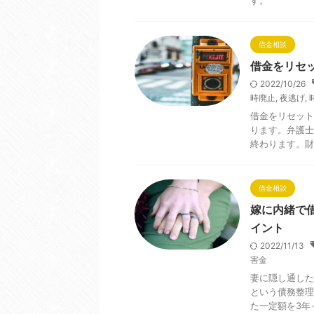
す。
借金相談
借金をリセ
2022/10/26
時廃止
,
夜逃げ
,
借金をリセット
ります。弁護士
終わります。財
借金相談
嫁に内緒で
イント
2022/11/13
害金
妻に隠し通した
という債務整理
た一定額を3年