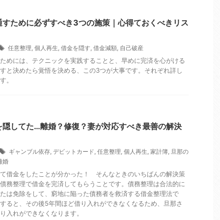
通すために必ずすべき3つの施策｜心得ておくべきリス
任意整理
,
個人再生
,
借金を隠す
,
借金減額
,
自己破産
ためには、テクニックを実践することと、早めに完済を心がける
すと決めたら覚悟を決める、この3つが大事です。それぞれ詳し
す。
を隠してた…離婚？修復？妻が対応すべき最善の解決
ギャンブル依存
,
デビットカード
,
任意整理
,
個人再生
,
家計簿
,
旦那の
離婚
て借金をしたことが分かった！ そんなときのいちばんの解決策
債務整理で借金を完済してもらうことです。債務整理は合法的に
たは免除をして、窮地に陥った債務者を救済する借金整理法で
すると、その後5年間ほど借り入れができなくなるため、旦那さ
り入れができなくなります。