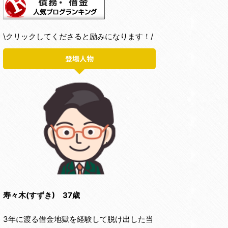
\クリックしてくださると励みになります！/
登場人物
寿々木(すずき) 37歳
3年に渡る借金地獄を経験して脱け出した当