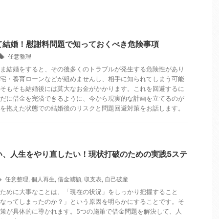
て結婚！慰謝料問題で知っておくべき危険事項
任意整理
ま結婚をすると、その後多くのトラブルが発生する危険性があり
宅・養育ローンなどが組めませんし、相手に知られてしまう可能
そもそも結婚後には莫大なお金がかかります。これを回避するに
だに借金を完済できるように、今から現実的な計画を立てるのが
を抱えた状態での結婚後のリスクと問題回避対策をお話します。
い、人生をやり直したい！現状打破のための実践5ステ
任意整理
,
個人再生
,
借金減額
,
収支表
,
自己破産
ために大事なことは、「現在の状況」をしっかり把握すること
なってしまったのか？」という原因を明らかにすることです。そ
策が具体的に導かれます。5つの施策で借金問題を解決して、人