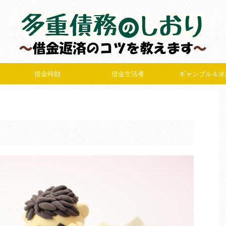
借金時効
借金生活者
ギャンブル＆水