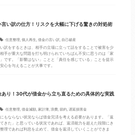
い言い訳の仕方！リスクを大幅に下げる驚きの対処術
任意整理
,
個人再生
,
借金の言い訳
,
自己破産
い訳をするときは、相手の立場に立って話をすることで被害を少
相手が重大な問題を打ち明けられていちばん不安に思うのは「家
」です。「影響はない」ことと「責任を感じている」ことを提示
安心を与えることが大事です。
金あり！30代が借金から立ち直るための具体的な実践
任意整理
,
借金減額
,
家計簿
,
浪費
,
節約
,
遅延損害金
にもならない状況ならば借金完済を考える必要があります。「返
てきた」と思っている状況であれば、返済能力を超えた段階にき
整理であれば利息を止めて、借金を返済していくことができま