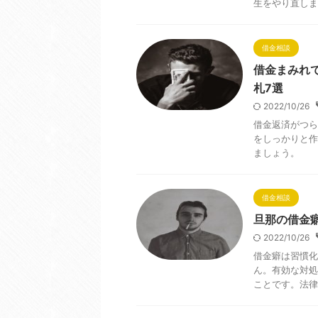
生をやり直しま
借金相談
借金まみれ
札7選
2022/10/26
借金返済がつら
をしっかりと作
ましょう。
借金相談
旦那の借金
2022/10/26
借金癖は習慣化
ん。有効な対処
ことです。法律