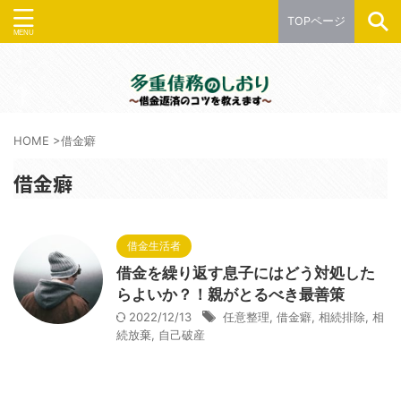
TOPページ
HOME
>
借金癖
借金癖
借金生活者
借金を繰り返す息子にはどう対処した
らよいか？！親がとるべき最善策
2022/12/13
任意整理
,
借金癖
,
相続排除
,
相
続放棄
,
自己破産