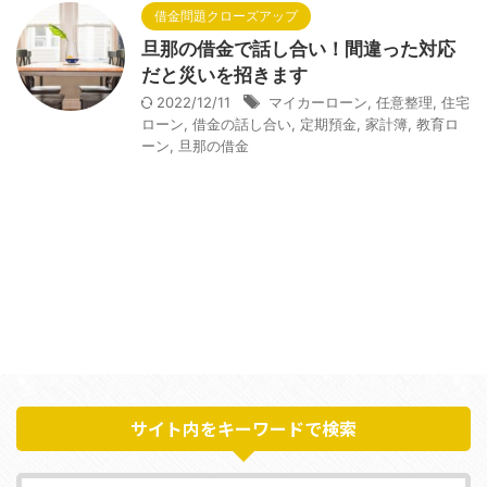
借金問題クローズアップ
旦那の借金で話し合い！間違った対応
だと災いを招きます
2022/12/11
マイカーローン
,
任意整理
,
住宅
ローン
,
借金の話し合い
,
定期預金
,
家計簿
,
教育ロ
ーン
,
旦那の借金
サイト内をキーワードで検索