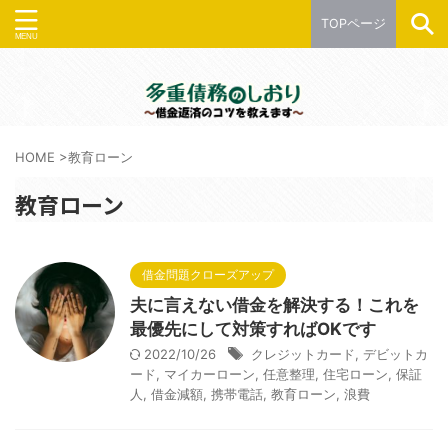
TOPページ
HOME
>
教育ローン
教育ローン
借金問題クローズアップ
夫に言えない借金を解決する！これを
最優先にして対策すればOKです
2022/10/26
クレジットカード
,
デビットカ
ード
,
マイカーローン
,
任意整理
,
住宅ローン
,
保証
人
,
借金減額
,
携帯電話
,
教育ローン
,
浪費