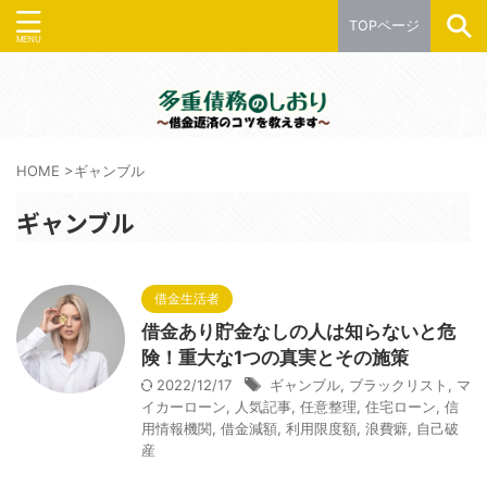
TOPページ
HOME
>
ギャンブル
ギャンブル
借金生活者
借金あり貯金なしの人は知らないと危
険！重大な1つの真実とその施策
2022/12/17
ギャンブル
,
ブラックリスト
,
マ
イカーローン
,
人気記事
,
任意整理
,
住宅ローン
,
信
用情報機関
,
借金減額
,
利用限度額
,
浪費癖
,
自己破
産