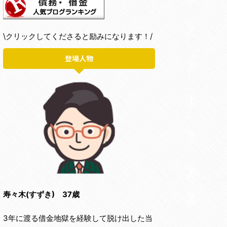
\クリックしてくださると励みになります！/
登場人物
寿々木(すずき) 37歳
3年に渡る借金地獄を経験して脱け出した当