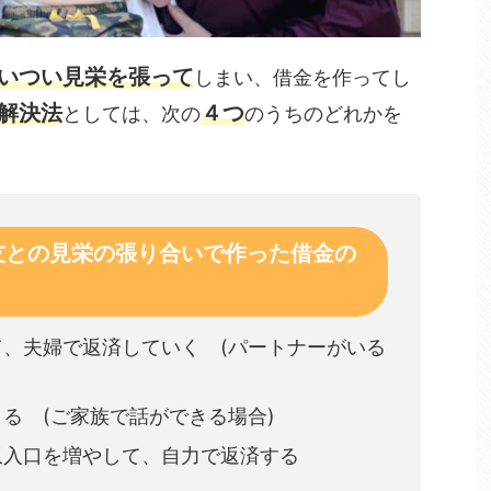
、ついつい見栄を張って
しまい、借金を作ってし
解決法
４つ
としては、次の
のうちのどれかを
友との見栄の張り合いで作った借金の
、夫婦で返済していく (パートナーがいる
る (ご家族で話ができる場合)
収入口を増やして、自力で返済する