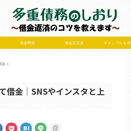
借金時効
借金生活者
ギャンブル＆水
理由
>
て借金｜SNSやインスタと上