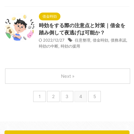
借金時効
時効をする際の注意点と対策｜借金を
踏み倒して夜逃げは可能か？
2022/12/27
任意整理
,
借金時効
,
債務承認
,
時効の中断
,
時効の援用
Next »
1
2
3
4
5