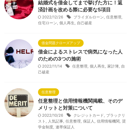
結婚式を借金してまで挙げた方に！返
済計画を改める際に必要な5項目
2022/12/26
ブライダルローン
,
任意整理
,
住宅ローン
,
個人再生
,
自己破産
借金問題クローズアップ
借金によるストレスで病気になった人
のための3つの施術
2022/11/14
任意整理
,
個人再生
,
家計簿
,
自
己破産
任意整理
任意整理と信用情報機関掲載、そのデ
メリットと対策について
2022/10/26
クレジットカード
,
ブラックリ
スト
,
人気記事
,
任意整理
,
保証人
,
信用情報機関
,
奨
学金制度
,
連帯保証人