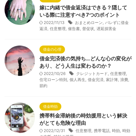
嫁に内緒で借金返済はできる？隠して
いる際に注意すべき7つのポイント
2022/11/13
おまとめローン
,
バレずに借金
返済
,
任意整理
,
催告書
,
督促状
,
遅延損害金
借金の心理
借金完済後の気持ち…どんな心の変化が
あり、どう人生は変わるのか？
2022/10/26
クレジットカード
,
任意整理
,
住宅ローン特則
,
個人再生
,
借金完済
,
家計簿
,
浪費
,
節約
借金時効
携帯料金滞納後の時効援用という解決
がとても危険な理由
2022/12/31
任意整理
,
携帯電話
,
時効
,
時効