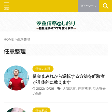
TOPページ
HOME
>
任意整理
任意整理
借金の心理
借金まみれから逆転する方法を経験者
が具体的に教えます
2022/10/26
人気記事
,
任意整理
,
引き寄せ
の法則
借金相談