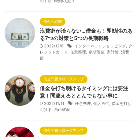
の中断
,
時効の援用
借金の心理
浪費癖が治らない…借金も！即効性のあ
る7つの対策と5つの長期戦略
2022/12/6
インターネットショッピング
,
ク
レジットカード
,
任意整理
,
定期預金
,
家計簿
,
浪費
癖
借金問題クローズアップ
借金を打ち明けるタイミングには要注
意！間違えるととんでもない事に
2022/11/11
任意整理
,
個人再生
,
借金を打ち
明ける
,
自己破産
借金問題クローズアップ